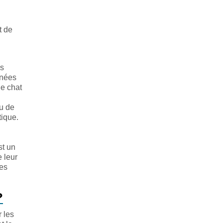
t de
es
nnées
le chat
u de
tique.
st un
 leur
des
?
r les