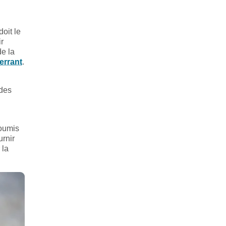
oit le
ir
de la
errant
.
 des
soumis
urnir
 la