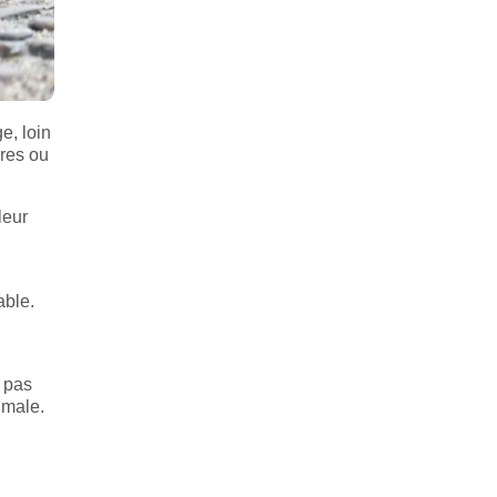
e, loin
ires ou
leur
able.
a pas
imale.