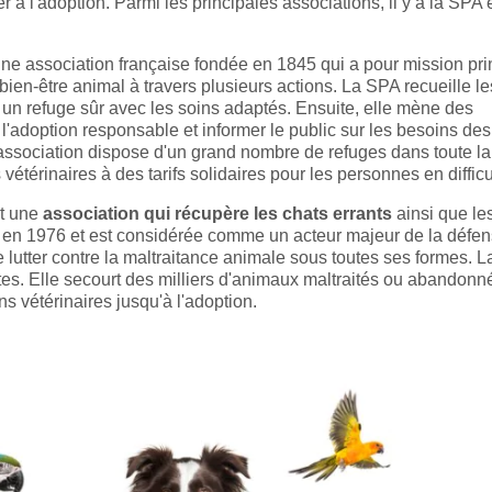
ser à l'adoption. Parmi les principales associations, il y a la SPA e
ne association française fondée en 1845 qui a pour mission pri
bien-être animal à travers plusieurs actions. La SPA recueille le
 un refuge sûr avec les soins adaptés. Ensuite, elle mène des
'adoption responsable et informer le public sur les besoins des
association dispose d'un grand nombre de refuges dans toute la
étérinaires à des tarifs solidaires pour les personnes en difficu
st une
association qui récupère les chats errants
ainsi que le
 en 1976 et est considérée comme un acteur majeur de la défe
e lutter contre la maltraitance animale sous toutes ses formes. L
s. Elle secourt des milliers d'animaux maltraités ou abandonn
ns vétérinaires jusqu'à l'adoption.