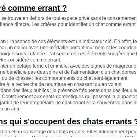
ré comme errant ?
'il se trouve en dehors de tout espace privé sans le consentemen
illance directe. Les critères pour identifier un chat comme errant
on : l'absence de ces éléments est un indicateur clé. En effet, l
par un collier avec une médaille portant leur nom et les coordo
ctronique sous-cutanée. L'absence de ces éléments suggère que 
c être considéré comme errant.
nter un pelage terne et emmêlé, avec des signes de maigreur o
 ne bénéficie pas des soins et de l'alimentation d'un chat domes
 ou de chasse : les comportements du chat sont également
re à la recherche de nourriture en chassant ou en volant.
 dans des lieux publics : la présence fréquente dans ces lieux e
t. Contrairement aux chats domestiques qui passent la plupart de
jardin de leur propriétaire, le chat errant sera souvent vu dans 
ou un abri.
ns qui s'occupent des chats errants 
ction et au sauvetage des chats errants. Elles interviennent pou