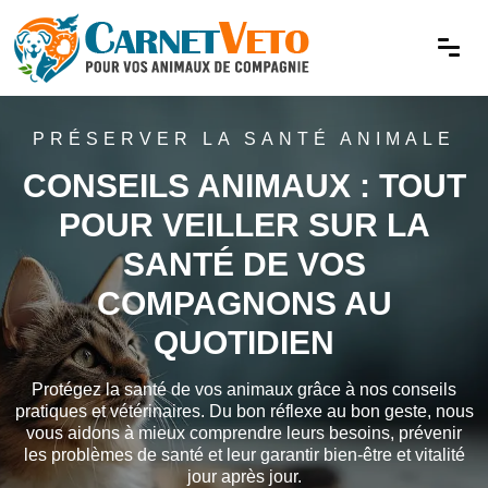
PRÉSERVER LA SANTÉ ANIMALE
CONSEILS ANIMAUX : TOUT
POUR VEILLER SUR LA
SANTÉ DE VOS
COMPAGNONS AU
QUOTIDIEN
Protégez la santé de vos animaux grâce à nos conseils
pratiques et vétérinaires. Du bon réflexe au bon geste, nous
vous aidons à mieux comprendre leurs besoins, prévenir
Comment vermifuger un chat étape par
les problèmes de santé et leur garantir bien-être et vitalité
étape ?
jour après jour.