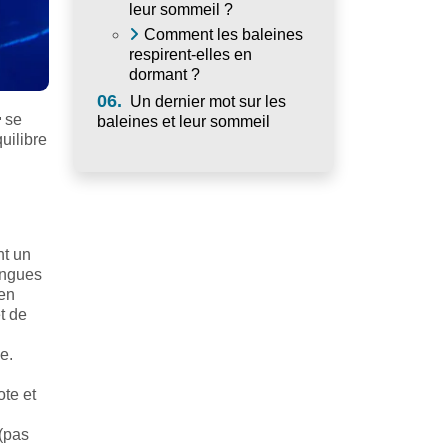
leur sommeil ?
Comment les baleines
respirent-elles en
dormant ?
06.
Un dernier mot sur les

se
baleines et leur sommeil
uilibre
nt un
ongues
yen
t de
e.
ote et
 (pas