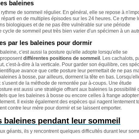
es baleines
 rythme de sommeil régulier. En général, elle se repose à n'imp
éparti en de multiples épisodes sur les 24 heures. Ce rythme lu
oins biologiques et de ne pas être vulnérable sur une période
ce cycle de sommeil peut très bien varier d'un spécimen à un aut
es par les baleines pour dormir
baleine, c'est aussi la posture qu'elle adopte lorsqu'elle se
s proposent
différentes positions de sommeil
. Les cachalots, p
, c'est-à-dire à la verticale. Pour garder son équilibre, ces sp
scientifique avance que cette posture leur permettait de ne pas 
aleines à bosse, par ailleurs, dorment la tête en bas. Lorsqu'ell
ux s'usent de la méthode de remontée par à-coups. Une étude
sture est aussi une stratégie offrant aux baleines la possibilité 
tels que les baleines à bosse ou encore celles à frange adopten
ntalement. Il existe également des espèces qui nagent lentement t
ent contre leur mère pour dormir et se laissent emporter.
es baleines pendant leur sommeil
ux géants, ils y rencontrent quelques difficultés durant leur som