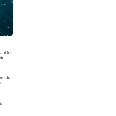
ant les
ir
ère du
a
es