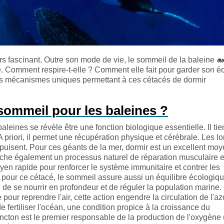
rs fascinant. Outre son mode de vie, le sommeil de la baleine

 Comment respire-t-elle ? Comment elle fait pour garder son éq
les mécanismes uniques permettant à ces cétacés de dormir
 sommeil pour les baleines ?
aleines se révèle être une fonction biologique essentielle. Il tie
 priori, il permet une récupération physique et cérébrale. Les l
uisent. Pour ces géants de la mer, dormir est un excellent mo
lenche également un processus naturel de réparation musculaire e
en rapide pour renforcer le système immunitaire et contrer les
s, pour ce cétacé, le sommeil assure aussi un équilibre écologiqu
é de se nourrir en profondeur et de réguler la population marine.
pour reprendre l'air, cette action engendre la circulation de l'az
de fertiliser l'océan, une condition propice à la croissance du
ancton est le premier responsable de la production de l'oxygène