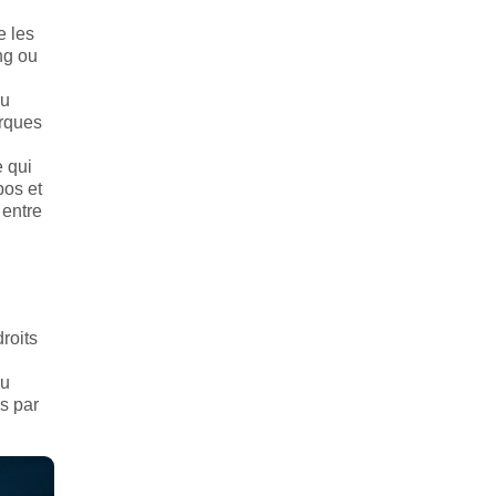
e les
ng ou
Au
orques
e qui
pos et
 entre
roits
du
is par