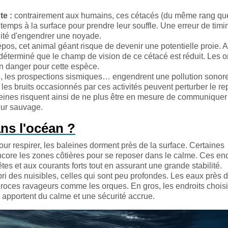
te :
contrairement aux humains, ces cétacés (du même rang qu
emps à la surface pour prendre leur souffle. Une erreur de timi
lité d'engendrer une noyade.
pos, cet animal géant risque de devenir une potentielle proie. 
 déterminé que le champ de vision de ce cétacé est réduit. Les 
un danger pour cette espèce.
me, les prospections sismiques… engendrent une pollution sonor
 les bruits occasionnés par ces activités peuvent perturber le re
leines risquent ainsi de ne plus être en mesure de communiquer
eur sauvage.
ns l'océan ?
ur respirer, les baleines dorment près de la surface. Certaines
ncore les zones côtières pour se reposer dans le calme. Ces end
es et aux courants forts tout en assurant une grande stabilité.
ri des nuisibles, celles qui sont peu profondes. Les eaux près 
s féroces ravageurs comme les orques. En gros, les endroits chois
 apportent du calme et une sécurité accrue.