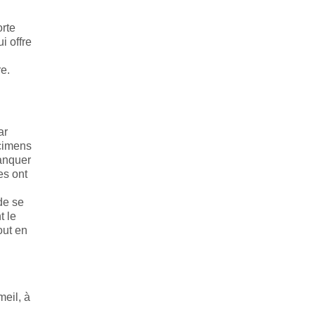
orte
i offre
re.
ar
écimens
manquer
es ont
de se
t le
out en
meil, à