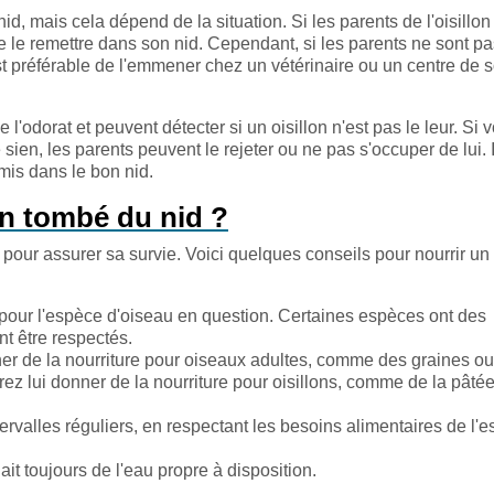
nid, mais cela dépend de la situation. Si les parents de l'oisillon
 de le remettre dans son nid. Cependant, si les parents ne sont p
est préférable de l'emmener chez un vétérinaire ou un centre de 
l'odorat et peuvent détecter si un oisillon n'est pas le leur. Si 
 sien, les parents peuvent le rejeter ou ne pas s'occuper de lui. I
emis dans le bon nid.
on tombé du nid ?
nt pour assurer sa survie. Voici quelques conseils pour nourrir un
 pour l'espèce d'oiseau en question. Certaines espèces ont des
nt être respectés.
onner de la nourriture pour oiseaux adultes, comme des graines o
devrez lui donner de la nourriture pour oisillons, comme de la pâté
intervalles réguliers, en respectant les besoins alimentaires de l'
n ait toujours de l'eau propre à disposition.