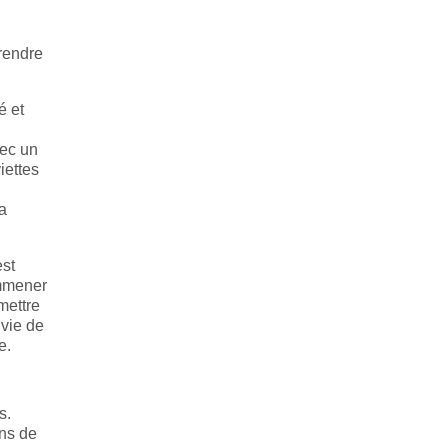
prendre
é et
vec un
iettes
la
est
emmener
mettre
 vie de
e.
s.
ons de