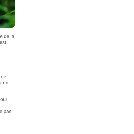
e de la
est
e de
ez un
pour
ne pas