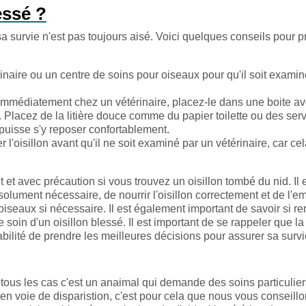
lessé ?
sa survie n'est pas toujours aisé. Voici quelques conseils pour 
ire ou un centre de soins pour oiseaux pour qu'il soit examin
immédiatement chez un vétérinaire, placez-le dans une boite a
. Placez de la litière douce comme du papier toilette ou des serv
l puisse s'y reposer confortablement.
r l'oisillon avant qu'il ne soit examiné par un vétérinaire, car ce
 et avec précaution si vous trouvez un oisillon tombé du nid. Il 
bsolument nécessaire, de nourrir l'oisillon correctement et de l'
oiseaux si nécessaire. Il est également important de savoir si re
e soin d'un oisillon blessé. Il est important de se rappeler que la
nsabilité de prendre les meilleures décisions pour assurer sa survi
tous les cas c'est un anaimal qui demande des soins particulier
en voie de disparistion, c'est pour cela que nous vous conseill