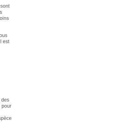
 sont
as
soins
vous
l est
u des
e pour
espèce