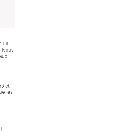
e un
n. Nous
 aux
56 et
ue les
l