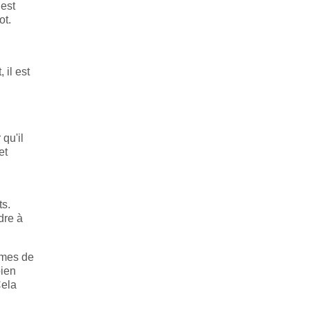
 est
ot.
 il est
qu'il
et
ts.
dre à
èmes de
bien
Cela