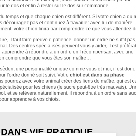
sur le dos et enfin à rester sur le dos sur commande.
du temps et que chaque chien est différent. Si votre chien a du 
découragez pas et continuez à travailler avec lui de manière
ement, votre chien finira par comprendre ce que vous attendez de
ire, il faut faire preuve d patience, donner un ordre ne suffit pas, 
l. Des centres spécialisés peuvent vous y aider, il est préféra
ui apprendre à répondre a un ordre en l récompensant avec une
 bien comprendre que vous êtes son maître…
ssèdent une personnalité unique comme vous et moi, il est donc
 l'ordre donné soit suivi. Votre
chiot est dans sa phase
s pourrez avec votre animal créer des liens de maître, qui est 
pécialisée pour les chiens (le sucre peut-être très mauvais). Une
sol, et se relèvera naturellement, il répondra à un ordre sans a
 pour apprendre à vos chiots.
 DANS VIE PRATIQUE