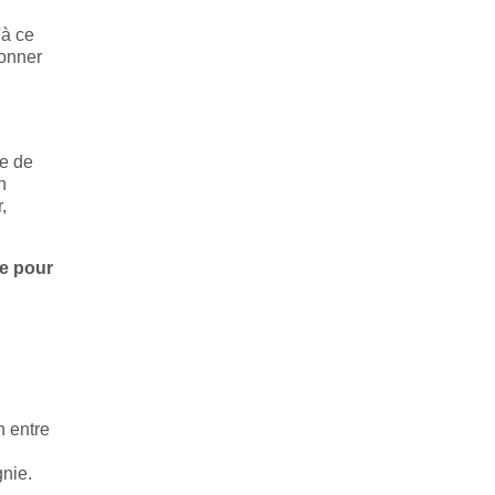
'à ce
donner
ne de
n
,
le pour
n entre
gnie.