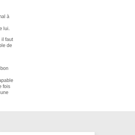
mal à
 lui.
il faut
ble de
 bon
capable
 fois
ucune