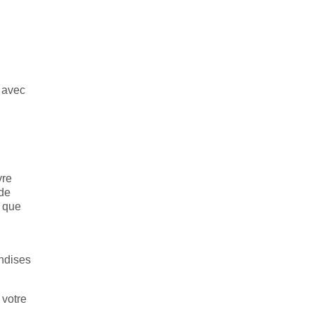
z avec
vre
ode
s que
andises
 votre