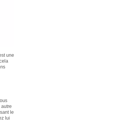
est une
cela
ons
vous
 autre
sant le
z lui