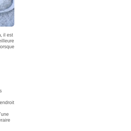
 il est
illeure
lorsque
s
endroit
d'une
éraire