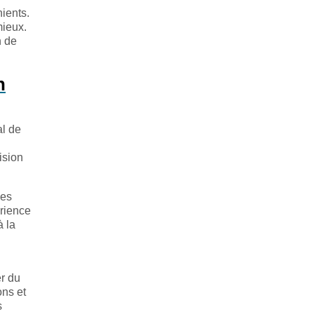
ients.
mieux.
n de
n
al de
ision
Les
rience
à la
er du
ons et
s