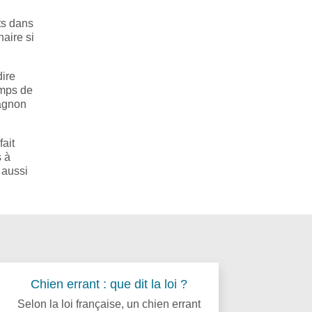
ts dans
naire si
dire
emps de
pagnon
ait
s à
 aussi
Chien errant : que dit la loi ?
Selon la loi française, un chien errant