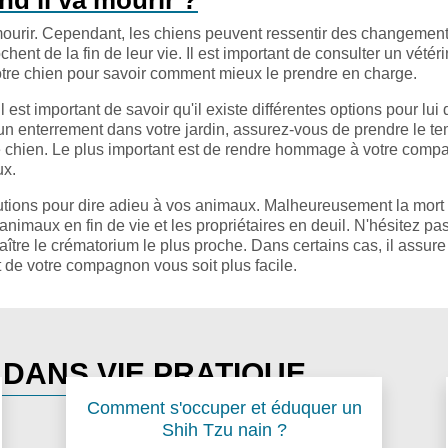
nd il va mourir ?
l va mourir. Cependant, les chiens peuvent ressentir des changemen
hent de la fin de leur vie. Il est important de consulter un vétéri
tre chien pour savoir comment mieux le prendre en charge.
 est important de savoir qu'il existe différentes options pour lui 
un enterrement dans votre jardin, assurez-vous de prendre le t
otre chien. Le plus important est de rendre hommage à votre com
ux.
lutions pour dire adieu à vos animaux. Malheureusement la mort f
s animaux en fin de vie et les propriétaires en deuil. N'hésitez pa
ître le crématorium le plus proche. Dans certains cas, il assure
t de votre compagnon vous soit plus facile.
 DANS VIE PRATIQUE
Comment s'occuper et éduquer un
Shih Tzu nain ?