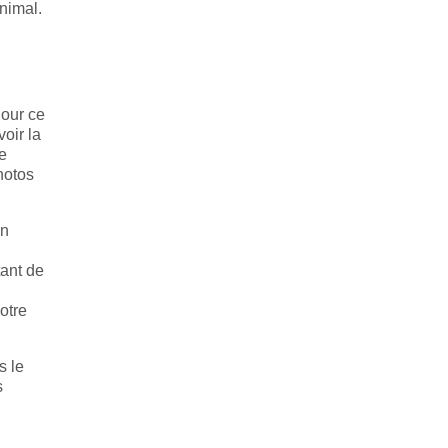
animal.
Pour ce
oir la
te
hotos
en
tant de
votre
s le
s