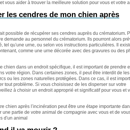
t vous aider à trouver la meilleure solution pour vous et votre 
er les cendres de mon chien après
 à fait possible de récupérer ses cendres auprès du crématorium. 
votre demande au personnel du crématorium. Ils pourront alors prév
tel qu'une urne, ou selon vos instructions particulières. Il exis
contenant, comme une urne décorée avec des gravures ou des p
e chien dans un endroit spécifique, il est important de prendre 
s votre région. Dans certaines zones, il peut être interdit de les
cs ou les zones naturelles protégées. Dans ce cas, il est impor
r tout problème. Si vous choisissez de les disperser sur votre
eillez à choisir un endroit approprié et significatif pour vous et 
re chien après l'incinération peut être une étape importante dan
r une partie de votre animal de compagnie avec vous et de vou
ès d'un animal